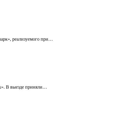
опарк», реализуемого при…
рк». В выезде приняли…