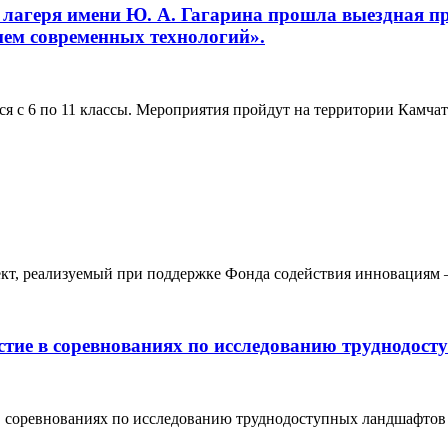
о лагеря имени Ю. А. Гагарина прошла выездная п
ием современных технологий».
ся с 6 по 11 классы. Мероприятия пройдут на территории Камчат
ект, реализуемый при поддержке Фонда содействия инновациям
ие в соревнованиях по исследованию труднодос
в соревнованиях по исследованию труднодоступных ландшафто