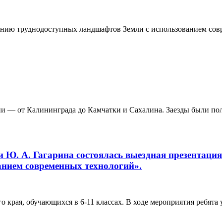
дованию труднодоступных ландшафтов Земли с использованием с
сии — от Калининграда до Камчатки и Сахалина. Заезды были п
ни Ю. А. Гагарина состоялась выездная презентаци
анием современных технологий».
 края, обучающихся в 6-11 классах. В ходе мероприятия ребята