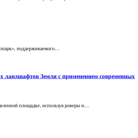
 экопарк», поддерживаемого…
ых ландшафтов Земли с применением современных
овленной площадке, используя роверы и…