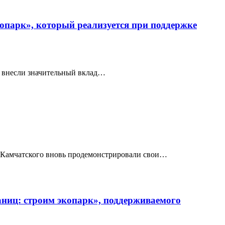
копарк», который реализуется при поддержке
и внесли значительный вклад…
ка-Камчатского вновь продемонстрировали свои…
аниц: строим экопарк», поддерживаемого