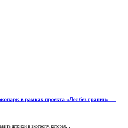
экопарк в рамках проекта «Лес без границ» —
бавить штрихи в экотропу, которая…