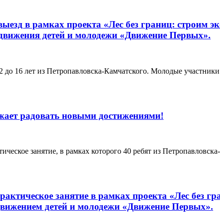
выезд в рамках проекта «Лес без границ: строим э
движения детей и молодежи «Движение Первых».
12 до 16 лет из Петропавловска-Камчатского. Молодые участник
лжает радовать новыми достижениями!
тическое занятие, в рамках которого 40 ребят из Петропавловс
актическое занятие в рамках проекта «Лес без гр
вижением детей и молодежи «Движение Первых».