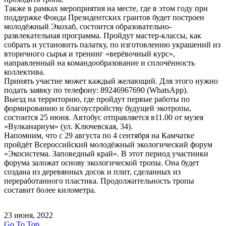
Также в рамках мероприятия на месте, где в этом году при
поддержке Фонда Президентских грантов будет построен
молодёжный Экохаб, состоится образовательно-
развлекательная программа. Пройдут мастер-классы, как
собрать и установить палатку, по изготовлению украшений из
вторичного сырья и тренинг «верëвочный курс»,
направленный на командообразование и сплочённость
коллектива.
Принять участие может каждый желающий. Для этого нужно
подать заявку по телефону: 89246967690 (WhatsApp).
Выезд на территорию, где пройдут первые работы по
формированию и благоустройству будущей экотропы,
состоится 25 июня. Автобус отправляется в11.00 от музея
«Вулканариум» (ул. Ключевская, 34).
Напомним, что с 29 августа по 4 сентября на Камчатке
пройдёт Всероссийский молодëжный экологический форум
«Экосистема. Заповедный край». В этот период участники
форума заложат основу экологической тропы. Она будет
создана из деревянных досок и плит, сделанных из
переработанного пластика. Продолжительность тропы
составит более километра.
23 июня, 2022
Go To Top