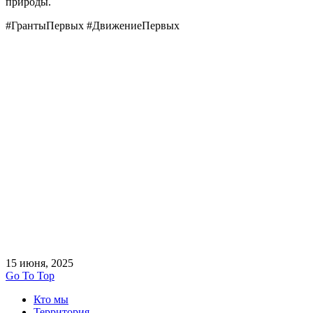
природы.
#ГрантыПервых #ДвижениеПервых
15 июня, 2025
Go To Top
Кто мы
Территория