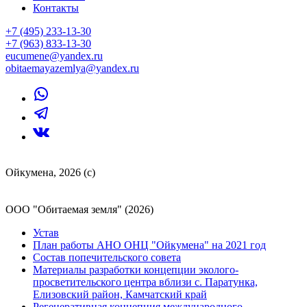
Контакты
+7 (495) 233-13-30
+7 (963) 833-13-30
eucumene@yandex.ru
obitaemayazemlya@yandex.ru
Ойкумена, 2026 (с)
ООО "Обитаемая земля" (2026)
Устав
План работы АНО ОНЦ "Ойкумена" на 2021 год
Состав попечительского совета
Материалы разработки концепции эколого-
просветительского центра вблизи с. Паратунка,
Елизовский район, Камчатский край
Регенеративная концепция международного