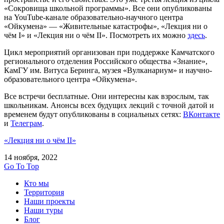
«Сокровища школьной программы». Все они опубликованы
на YouTube-канале образовательно-научного центра
«Ойкумена» — «Живительные катастрофы», «Лекция ни о
чём I» и «Лекция ни о чём II». Посмотреть их можно
здесь
.
Цикл мероприятий организован при поддержке Камчатского
регионального отделения Российского общества «Знание»,
КамГУ им. Витуса Беринга, музея «Вулканариум» и научно-
образовательного центра «Ойкумена».
Все встречи бесплатные. Они интересны как взрослым, так
школьникам. Анонсы всех будущих лекций с точной датой и
временем будут опубликованы в социальных сетях:
ВКонтакте
и
Телеграм
.
«Лекция ни о чём II»
14 ноября, 2022
Go To Top
Кто мы
Территория
Наши проекты
Наши туры
Блог