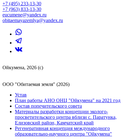
+7 (495) 233-13-30
+7 (963) 833-13-30
eucumene@yandex.ru
obitaemayazemlya@yandex.ru
Ойкумена, 2026 (с)
ООО "Обитаемая земля" (2026)
Устав
План работы АНО ОНЦ "Ойкумена" на 2021 год
Состав попечительского совета
Материалы разработки концепции эколого-
просветительского центра вблизи с. Паратунка,
Елизовский район, Камчатский край
Регенеративная концепция международного
образовательно-научного центра "Ойкумена"