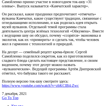
Самойленко принял участие в новогоднем ток-шоу «31
оливье». Выпуск называется «Камчатский характер».
Он рассказал, какие праздники предпочитают «отмечать»
вулканы Камчатки, какие существуют традиции, связанные с
огнедышащими исполинами, и как родилась идея открыть
музей вулканов. Отдельной темой программы стала
деятельность центра зелёных технологий «Ойкумена». Вместе
с ведущими шоу он обсудил, почему «ссорятся» экономика и
экология, как их «примирить» и сделать так, чтобы человек
жил в гармонии с технологией и природой.
На десерт — семейный рецепт крема-брюле. Сергей
Самойленко поделился секретом, как из приготовления
сладкого блюда сделать настоящее представление, и своим
видением, почему этот десерт можно назвать
«вулканическим». Ведущий программы Артём Днепровский
отметил, что бабушка такого не расскажет.
Полную версию ток-шоу смотрите здесь:
https://www.youtube.com/watch?v=zbKCIB4-Zwc
7 декабря, 2021
Go To Top
Кто мы