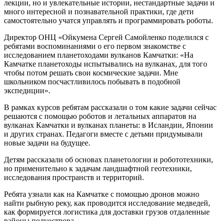
лекции, но и увлекательные истории, нестандартные задачи и
много интересной и познавательной практики, где дети
самостоятельно учатся управлять и программировать роботы.
Директор ОНЦ «Ойкумена Сергей Самойленко поделился с
ребятами воспоминаниями о его первом знакомстве с
исследованием планетоходами вулканов Камчатки: «На
Камчатке планетоходы испытывались на вулканах, для того
чтобы потом решать свои космические задачи. Мне
школьником посчастливилось побывать в подобной
экспедиции».
В рамках курсов ребятам рассказали о том какие задачи сейчас
решаются с помощью роботов и летальных аппаратов на
вулканах Камчатки и вулканах планеты: в Исландии, Японии
и других странах. Педагоги вместе с детьми придумывали
новые задачи на будущее.
Детям рассказали об основах планетологии и робототехники,
но применительно к задачам ландшафтной геотехники,
исследования пространств и территорий.
Ребята узнали как на Камчатке с помощью дронов можно
найти рыбную реку, как проводится исследование медведей,
как формируется логистика для доставки грузов отдаленные
районы полуострова.