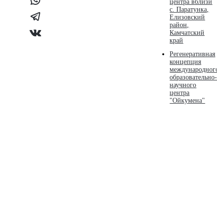
центра вблизи
с. Паратунка,
Елизовский
район,
Камчатский
край
Регенеративная
концепция
международног
образовательно
научного
центра
"Ойкумена"