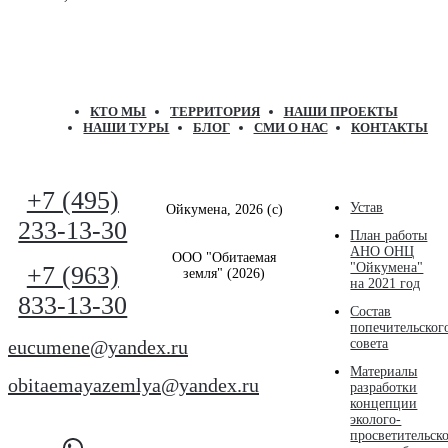
КТО МЫ
ТЕРРИТОРИЯ
НАШИ ПРОЕКТЫ
НАШИ ТУРЫ
БЛОГ
СМИ О НАС
КОНТАКТЫ
+7 (495)
Устав
Ойкумена, 2026 (с)
233-13-30
План работы
АНО ОНЦ
ООО "Обитаемая
"Ойкумена"
+7 (963)
земля" (2026)
на 2021 год
833-13-30
Состав
попечительског
eucumene@yandex.ru
совета
Материалы
obitaemayazemlya@yandex.ru
разработки
концепции
эколого-
просветительск