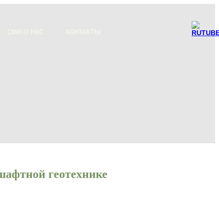
СМИ О НАС
КОНТАКТЫ
дшафтной геотехнике